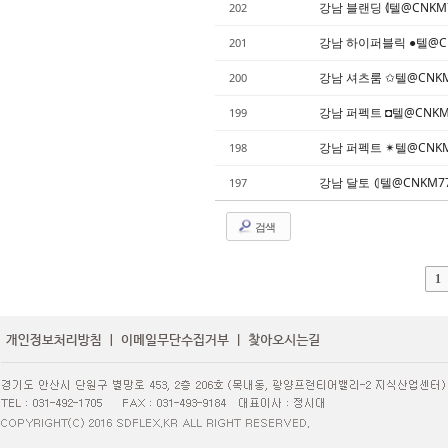
강남 블랜딩 ⦉텔@CNKM
202
강남 하이퍼블릭 ●텔@C
201
강남 셔츠룸 ✩텔@CNK
200
강남 퍼펙트 ◘텔@CNKM
199
강남 퍼펙트 ✴텔@CNK
198
강남 달토 ⦇텔@CNKM7
197
검색
1